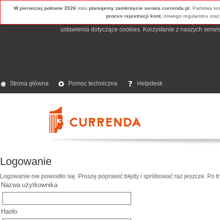
W pierwszej połowie 2026
roku
planujemy zamknięcie serwis.currenda.pl
. Państwa ko
Używamy informacji zapisanych za pomocą cookies i podobnyc
proces rejestracji kont
, nowego regulaminu oraz
użytkowników. Mogą też stosować je współpracujący z nami 
ustawienia dotyczące cookies. Korzystanie z naszych serw
Strona główna
Pomoc techniczna
Helpdesk
Logowanie
Logowanie nie powiodło się. Proszę poprawić błędy i spróbować raz jeszcze. Po 
Nazwa użytkownika
Hasło