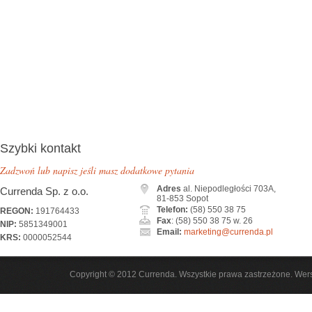
Szybki kontakt
Zadzwoń lub napisz jeśli masz dodatkowe pytania
Adres
al. Niepodległości 703A,
Currenda Sp. z o.o.
81-853 Sopot
Telefon:
(58) 550 38 75
REGON:
191764433
Fax
: (58) 550 38 75 w. 26
NIP:
5851349001
Email:
marketing@currenda.pl
KRS:
0000052544
Copyright © 2012 Currenda. Wszystkie prawa zastrzeżone. Wers